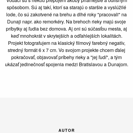
Vodáci sú s riekou prepojení akoby priamejšie a odlišným
spôsobom. Sú aj takí, ktorí sa starajú o staršie a vyslúžilé
lode, čo sú zakotvené na brehu a dlhé roky "pracovali" na
Dunaji napr. ako remorkéry. Na brehoch rieky majú svoje
príbytky aj ľudia bez domova. Aj oni sú súčasťou mesta, aj
keď mnohokrát v skrytejších a odľahlejších lokalitách.
Projekt fotografujem na klasický filmový farebný negatív,
stredný formát 6 x 7 cm. Vo svojom projekte chcem ďalej
pokračovať, objavovať príbehy rieky a "jej ľudí", a tým
ukázať jedinečnosť spojenia medzi Bratislavou a Dunajom.
AUTOR