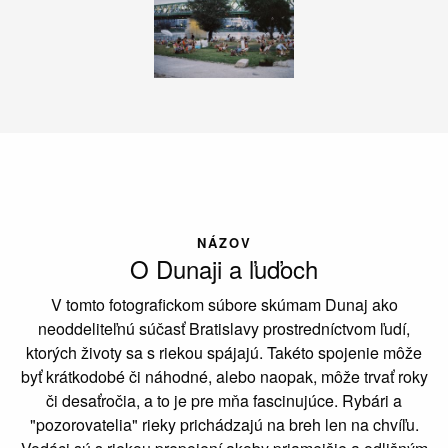
NÁZOV
O Dunaji a ľuďoch
V tomto fotografickom súbore skúmam Dunaj ako
neoddeliteľnú súčasť Bratislavy prostredníctvom ľudí,
ktorých životy sa s riekou spájajú. Takéto spojenie môže
byť krátkodobé či náhodné, alebo naopak, môže trvať roky
či desaťročia, a to je pre mňa fascinujúce. Rybári a
"pozorovatelia" rieky prichádzajú na breh len na chvíľu.