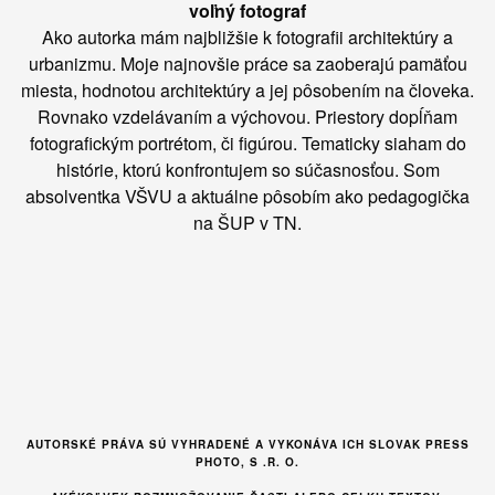
voľný fotograf
Ako autorka mám najbližšie k fotografii architektúry a
urbanizmu. Moje najnovšie práce sa zaoberajú pamäťou
miesta, hodnotou architektúry a jej pôsobením na človeka.
Rovnako vzdelávaním a výchovou. Priestory dopĺňam
fotografickým portrétom, či figúrou. Tematicky siaham do
histórie, ktorú konfrontujem so súčasnosťou. Som
absolventka VŠVU a aktuálne pôsobím ako pedagogička
na ŠUP v TN.
AUTORSKÉ PRÁVA SÚ VYHRADENÉ A VYKONÁVA ICH SLOVAK PRESS
PHOTO, S .R. O.