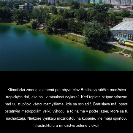
Klimatická zmena znamená pre obyvateľov Bratislavy väčšie množstvo
tropických dní, ako boli v minulosti zvyknutí. Keď teplota stúpne výrazne
nad 30 stupňov, všetci rozmýšľame, kde sa schladiť. Bratislava má, oproti
ostatným metropolám veľkú výhodu, a to najmä v počte jazier, ktoré sa tu
nachádzajú. Niektoré vynikajú možnosťou na kúpanie, iné majú športovú
infraštruktúru a množstvo zelene v okolí.