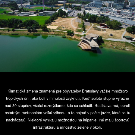
Klimatická zmena znamená pre obyvateľov Bratislavy väčšie množstvo
tropických dní, ako boli v minulosti zvyknutí. Keď teplota stúpne výrazne
nad 30 stupňov, všetci rozmýšľame, kde sa schladiť. Bratislava má, oproti
ostatným metropolám veľkú výhodu, a to najmä v počte jazier, ktoré sa tu
nachádzajú. Niektoré vynikajú možnosťou na kúpanie, iné majú športovú
infraštruktúru a množstvo zelene v okolí.