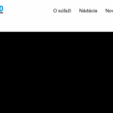
O súťaži
Nádácia
Nov