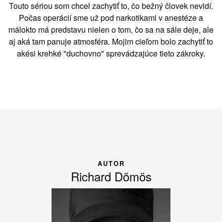
Touto sériou som chcel zachytiť to, čo bežný človek nevidí.
Počas operácií sme už pod narkotikami v anestéze a
málokto má predstavu nielen o tom, čo sa na sále deje, ale
aj aká tam panuje atmosféra. Mojim cieľom bolo zachytiť to
akési krehké "duchovno" sprevádzajúce tieto zákroky.
AUTOR
Richard Dömös