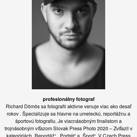
profesionálny fotograf
Richard Dömös sa fotografii aktívne venuje viac ako desať
rokov . Špecializuje sa hlavne na umeleckú, reportážnu a
športovú fotografiu. Je viacnásobným finalistom a
trojnásobným víťazom Slovak Press Photo 2020 – Zvíťazil v
kategóriách „Reportáž“, „Portrét“ a „Šport“. V Czech Press