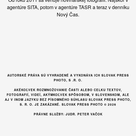
agentúre SITA, potom v agentúre TASR a teraz v denníku
Nový Čas.
AUTORSKÉ PRÁVA SÚ VYHRADENÉ A VYKONÁVA ICH SLOVAK PRESS
PHOTO, S .R. O.
AKÉKOĽVEK ROZMNOŽOVANIE ČASTI ALEBO CELKU TEXTOV,
FOTOGRAFIÍ, VIDEÍ, AKÝMKOĽVEK SPÔSOBOM, V SLOVENSKOM, ALE
AJ V INOM JAZYKU BEZ PÍSOMNÉHO SÚHLASU SLOVAK PRESS PHOTO,
S. R. O. JE ZAKÁZANÉ. SLOVAK PRESS PHOTO © 2026
PRÁVNE SLUŽBY: JUDR. PETER VAČOK