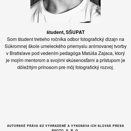
študent, SŠUPAT
Som študent tretieho ročníka odbor fotografický dizajn na
Súkromnej škole umeleckého priemyslu animovanej tvorby
v Bratislave pod vedením pedagóga Matúša Zajaca, ktorý
je mojím mentorom a svojimi skúsenosťami a prístupom je
dôležitým prínosom pre môj fotografický rozvoj.
AUTORSKÉ PRÁVA SÚ VYHRADENÉ A VYKONÁVA ICH SLOVAK PRESS
PHOTO, S .R. O.