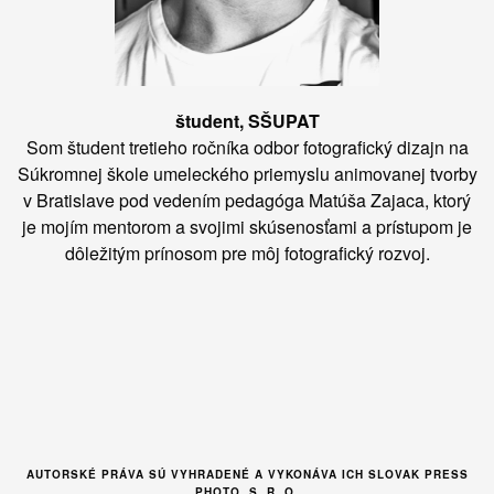
študent, SŠUPAT
Som študent tretieho ročníka odbor fotografický dizajn na
Súkromnej škole umeleckého priemyslu animovanej tvorby
v Bratislave pod vedením pedagóga Matúša Zajaca, ktorý
je mojím mentorom a svojimi skúsenosťami a prístupom je
dôležitým prínosom pre môj fotografický rozvoj.
AUTORSKÉ PRÁVA SÚ VYHRADENÉ A VYKONÁVA ICH SLOVAK PRESS
PHOTO, S .R. O.