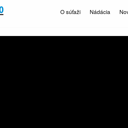
O súťaži
Nádácia
Nov